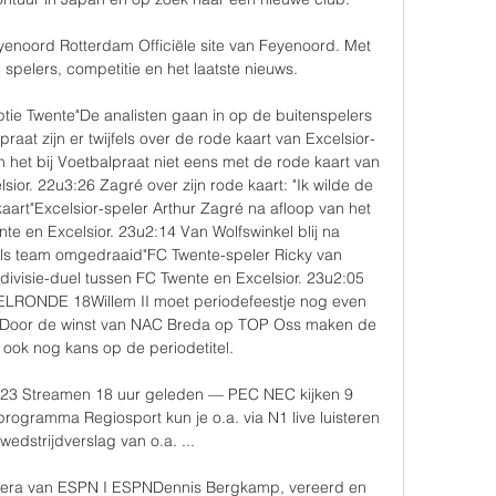
yenoord Rotterdam Officiële site van Feyenoord. Met 
 spelers, competitie en het laatste nieuws.

ptie Twente"De analisten gaan in op de buitenspelers 
aat zijn er twijfels over de rode kaart van Excelsior-
n het bij Voetbalpraat niet eens met de rode kaart van 
sior. 22u3:26 Zagré over zijn rode kaart: "Ik wilde de 
kaart"Excelsior-speler Arthur Zagré na afloop van het 
te en Excelsior. 23u2:14 Van Wolfswinkel blij na 
als team omgedraaid"FC Twente-speler Ricky van 
divisie-duel tussen FC Twente en Excelsior. 23u2:05 
ONDE 18Willem II moet periodefeestje nog even 
aagDoor de winst van NAC Breda op TOP Oss maken de 
ook nog kans op de periodetitel. 

23 Streamen 18 uur geleden — PEC NEC kijken 9 
gramma Regiosport kun je o.a. via N1 live luisteren 
wedstrijdverslag van o.a. ...

ra van ESPN I ESPNDennis Bergkamp, vereerd en 