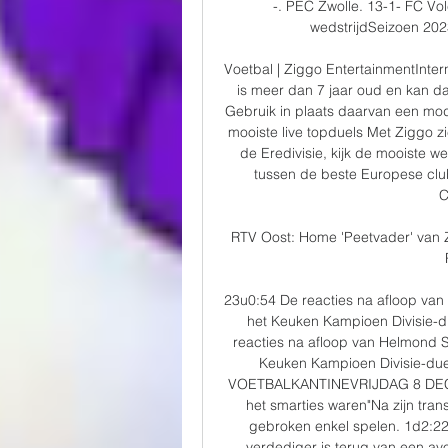
-. PEC Zwolle. 13-1- FC Vol
wedstrijdSeizoen 2023 
Voetbal | Ziggo EntertainmentInter
is meer dan 7 jaar oud en kan d
Gebruik in plaats daarvan een mod
mooiste live topduels Met Ziggo zie 
de Eredivisie, kijk de mooiste we
tussen de beste Europese cl
C
RTV Oost: Home 'Peetvader' van 
23u0:54 De reacties na afloop van
het Keuken Kampioen Divisie-d
reacties na afloop van Helmond S
Keuken Kampioen Divisie-due
VOETBALKANTINEVRIJDAG 8 DECEMBER 
het smarties waren"Na zijn tran
gebroken enkel spelen. 1d2:22 
verdediger is terug van een av