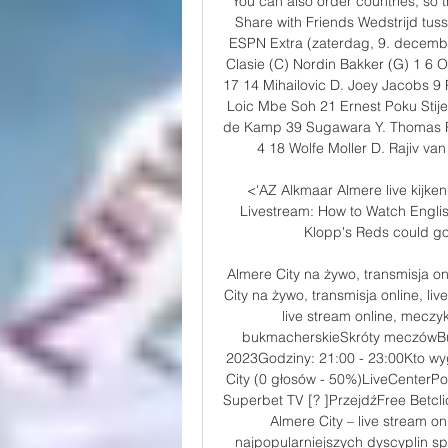
You can also order countries, so t
Share with Friends Wedstrijd tuss
ESPN Extra (zaterdag, 9. decembe
Clasie (C) Nordin Bakker (G) 1 6 O
17 14 Mihailovic D. Joey Jacobs 9 
Loic Mbe Soh 21 Ernest Poku Stij
de Kamp 39 Sugawara Y. Thomas R
4 18 Wolfe Moller D. Rajiv van
<'AZ Alkmaar Almere live kijk
Livestream: How to Watch Engli
Klopp's Reds could go 
Almere City na żywo, transmisja on
City na żywo, transmisja online, li
live stream online, mecz
bukmacherskieSkróty meczówBu
2023Godziny: 21:00 - 23:00Kto wy
City (0 głosów - 50%)LiveCenterPoz
Superbet TV [? ]PrzejdźFree Betcli
Almere City – live stream on
najpopularniejszych dyscyplin sp