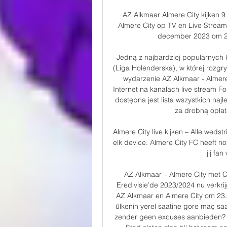
AZ Alkmaar Almere City kijken 
Almere City op TV en Live Stream
december 2023 om 20:0
Jedną z najbardziej popularnych ka
(Liga Holenderska), w której rozg
wydarzenie AZ Alkmaar - Almere 
Internet na kanałach live stream Fo
dostępna jest lista wszystkich naj
za drobną opłat
Almere City live kijken – Alle wedst
elk device. Almere City FC heeft no
jij fa
AZ Alkmaar – Almere City met C
Eredivisie’de 2023/2024 nu verkrij
AZ Alkmaar en Almere City om 23.
ülkenin yerel saatine gore maç saat
zender geen excuses aanbieden? S