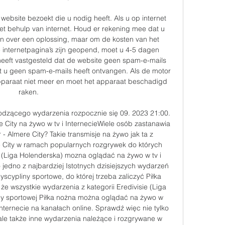
website bezoekt die u nodig heeft. Als u op internet 
 met behulp van internet. Houd er rekening mee dat u 
n over een oplossing, maar om de kosten van het 
 internetpagina’s zijn geopend, moet u 4-5 dagen 
heeft vastgesteld dat de website geen spam-e-mails 
 u geen spam-e-mails heeft ontvangen. Als de motor 
apparaat niet meer en moet het apparaat beschadigd 
raken. 

hodzącego wydarzenia rozpocznie się 09. 2023 21:00. 
City na żywo w tv i InternecieWiele osób zastanawia 
- Almere City? Takie transmisje na żywo jak ta z 
 City w ramach popularnych rozgrywek do których 
 (Liga Holenderska) mozna oglądać na żywo w tv i 
o jedno z najbardziej Istotnych dzisiejszych wydarzeń 
scypliny sportowe, do której trzeba zaliczyć Piłka 
że wszystkie wydarzenia z kategorii Eredivisie (Liga 
ny sportowej Piłka nożna można oglądać na żywo w 
 internecie na kanałach online. Sprawdź więc nie tylko 
ale także inne wydarzenia należące i rozgrywane w 