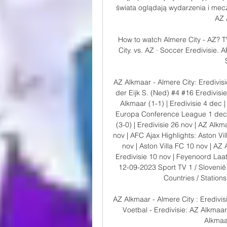
świata oglądają wydarzenia i mecz
AZ 
How to watch Almere City - AZ? TV
City. vs. AZ · Soccer Eredivisie. 
AZ Alkmaar - Almere City: Eredivis
der Eijk S. (Ned) #4 #16 Eredivisi
Alkmaar (1-1) | Eredivisie 4 dec |
Europa Conference League 1 dec |
(3-0) | Eredivisie 26 nov | AZ Alkma
nov | AFC Ajax Highlights: Aston V
nov | Aston Villa FC 10 nov | AZ
Eredivisie 10 nov | Feyenoord Laat
12-09-2023 Sport TV 1 / Slovenië 
Countries / Stations
AZ Alkmaar - Almere City : Eredivisie
Voetbal - Eredivisie: AZ Alkmaar -
Alkmaar