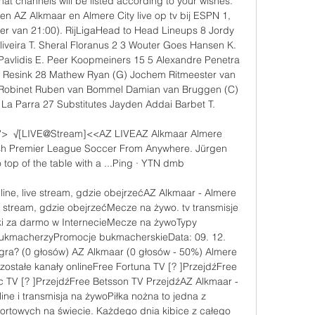
hat channels will be listed according to your wishes. 
en AZ Alkmaar en Almere City live op tv bij ESPN 1, 
r van 21:00). RijLigaHead to Head Lineups 8 Jordy 
liveira T. Sheral Floranus 2 3 Wouter Goes Hansen K. 
Pavlidis E. Peer Koopmeiners 15 5 Alexandre Penetra 
e Resink 28 Mathew Ryan (G) Jochem Ritmeester van 
obinet Ruben van Bommel Damian van Bruggen (C) 
 La Parra 27 Substitutes Jayden Addai Barbet T. 

en'>  √[LIVE@Stream]<<AZ LIVEAZ Alkmaar Almere 
sh Premier League Soccer From Anywhere. Jürgen 
top of the table with a ...Ping · YTN dmb

line, live stream, gdzie obejrzeć﻿AZ Alkmaar - Almere 
ve stream, gdzie obejrzećMecze na żywo. tv transmisje 
yki za darmo w InternecieMecze na żywoTypy 
kmacherzyPromocje bukmacherskieData: 09. 12. 
gra? (0 głosów) AZ Alkmaar (0 głosów - 50%) Almere 
ostałe kanały onlineFree Fortuna TV [? ]PrzejdźFree 
c TV [? ]PrzejdźFree Betsson TV PrzejdźAZ Alkmaar - 
line i transmisja na żywoPiłka nożna to jedna z 
ortowych na świecie. Każdego dnia kibice z całego 