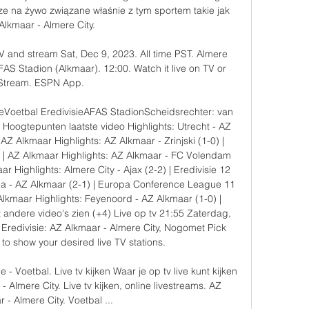
e na żywo związane właśnie z tym sportem takie jak 
Alkmaar - Almere City. 

 and stream Sat, Dec 9, 2023. All time PST. Almere 
AFAS Stadion (Alkmaar). 12:00. Watch it live on TV or 
Stream. ESPN App.

ieVoetbal EredivisieAFAS StadionScheidsrechter: van 
e Hoogtepunten laatste video Highlights: Utrecht - AZ 
 AZ Alkmaar Highlights: AZ Alkmaar - Zrinjski (1-0) | 
 AZ Alkmaar Highlights: AZ Alkmaar - FC Volendam 
ar Highlights: Almere City - Ajax (2-2) | Eredivisie 12 
illa - AZ Alkmaar (2-1) | Europa Conference League 11 
 Alkmaar Highlights: Feyenoord - AZ Alkmaar (1-0) | 
 andere video's zien (+4) Live op tv 21:55 Zaterdag, 
Eredivisie: AZ Alkmaar - Almere City, Nogomet Pick 
 to show your desired live TV stations. 

 - Voetbal. Live tv kijken Waar je op tv live kunt kijken 
 Almere City. Live tv kijken, online livestreams. AZ 
 - Almere City. Voetbal ...
