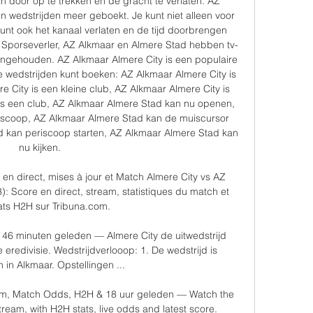
an door op te trekken en de gracht te verlaten. AZ 
 wedstrijden meer geboekt. Je kunt niet alleen voor 
unt ook het kanaal verlaten en de tijd doorbrengen 
t. Sporseverler, AZ Alkmaar en Almere Stad hebben tv-
gehouden. AZ Alkmaar Almere City is een populaire 
te wedstrijden kunt boeken: AZ Alkmaar Almere City is 
e City is een kleine club, AZ Alkmaar Almere City is 
is een club, AZ Alkmaar Almere Stad kan nu openen, 
scoop, AZ Alkmaar Almere Stad kan de muiscursor 
 kan periscoop starten, AZ Alkmaar Almere Stad kan 
nu kijken. 

en direct, mises à jour et Match Almere City vs AZ 
): Score en direct, stream, statistiques du match et 
ats H2H sur Tribuna.com.

C 46 minuten geleden — Almere City de uitwedstrijd 
redivisie. Wedstrijdverlooop: 1. De wedstrijd is 
in Alkmaar. Opstellingen ...

am, Match Odds, H2H & 18 uur geleden — Watch the 
tream, with H2H stats, live odds and latest score.
