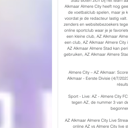
Stad sloten zich bij het team a
Alkmaar Almere City heeft nog geen
de voetbalclub spelen, maar je k
voordat je de redacteur lastig val
zenders en websitebezoekers tegen
online sportclub waar je je favorie
een kleine club, AZ Alkmaar Almer
een club, AZ Alkmaar Almere City 
AZ Alkmaar Almere Stad kan peri
gebruiken, AZ Alkmaar Almere Stad
Almere City – AZ Alkmaar: Score 
Alkmaar - Eerste Divisie (4/7/2023
résult
Sport - Live: AZ - Almere City F
tegen AZ, de nummer 3 van de e
begonnen 
AZ Alkmaar Almere City Live Stre
online AZ vs Almere City live s