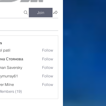
Join
s
l patil
Follow
ена Стоянова
Follow
an Saversky
Follow
ymurray61
Follow
rray61
ver Milne
Follow
Members (19)