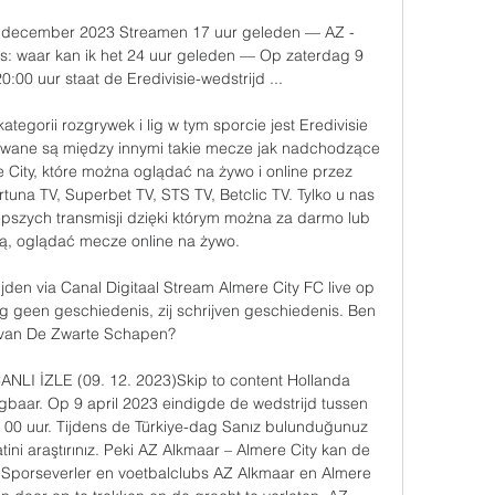
9 december 2023 Streamen 17 uur geleden — AZ - 
s: waar kan ik het 24 uur geleden — Op zaterdag 9 
0 uur staat de Eredivisie-wedstrijd ...

tegorii rozgrywek i lig w tym sporcie jest Eredivisie 
rywane są między innymi takie mecze jak nadchodzące 
City, które można oglądać na żywo i online przez 
rtuna TV, Superbet TV, STS TV, Betclic TV. Tylko u nas 
lepszych transmisji dzięki którym można za darmo lub 
ą, oglądać mecze online na żywo. 

rijden via Canal Digitaal Stream Almere City FC live op 
g geen geschiedenis, zij schrijven geschiedenis. Ben 
n van De Zwarte Schapen?

ANLI İZLE (09. 12. 2023)Skip to content Hollanda 
gbaar. Op 9 april 2023 eindigde de wedstrijd tussen 
 00 uur. Tijdens de Türkiye-dag Sanız bulunduğunuz 
ini araştırınız. Peki AZ Alkmaar – Almere City kan de 
porseverler en voetbalclubs AZ Alkmaar en Almere 