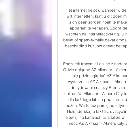
Het internet helpt u wanneer u de 
wilt internetten, kunt u dit doen
zich geen zorgen hoeft te make
apparaat te verlagen. Zodra de
wachten na internetactivering. U 
bevat of spam-e-mails bevat omdat
beschadigd is, functioneert het 
Początek transmisji online z nadc
Gdzie oglądać AZ Alkmaar - Almere 
się gdzie oglądać AZ Alkmaar 
wydarzenia AZ Alkmaar - Almere
zdecydowanie należy Eredivisie
online. AZ Alkmaar - Almere City t
dla każdego kibica popularnej dy
nożna. Warto też pamiętać o tym, 
Holenderska) a także z dyscypli
telewizji na kanałach tv, a także w
mecz AZ Alkmaar - Almere City, 