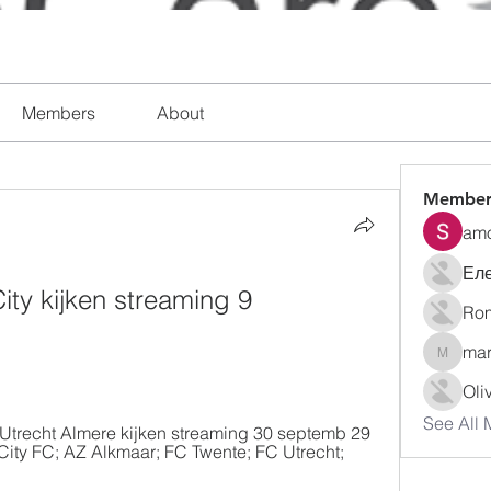
Members
About
Member
amo
Ел
ty kijken streaming 9 
Rom
mar
marymu
Oli
See All 
 Utrecht Almere kijken streaming 30 septemb 29 
ty FC; AZ Alkmaar; FC Twente; FC Utrecht; 