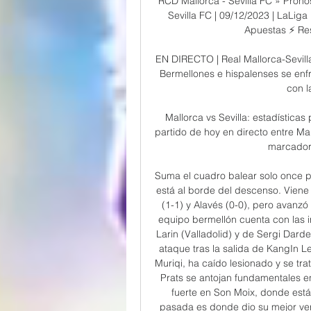
RCD Mallorca - Sevilla FC » Pronó
Sevilla FC | 09/12/2023 | LaLiga
Apuestas ⚡ Resu
EN DIRECTO | Real Mallorca-Sevilla
Bermellones e hispalenses se enfr
con l
Mallorca vs Sevilla: estadísticas
partido de hoy en directo entre Ma
marcador,
Suma el cuadro balear solo once pu
está al borde del descenso. Viene
(1-1) y Alavés (0-0), pero avanzó
equipo bermellón cuenta con las 
Larin (Valladolid) y de Sergi Dard
ataque tras la salida de KangIn Le
Muriqi, ha caído lesionado y se tr
Prats se antojan fundamentales en
fuerte en Son Moix, donde est
pasada es donde dio su mejor ver