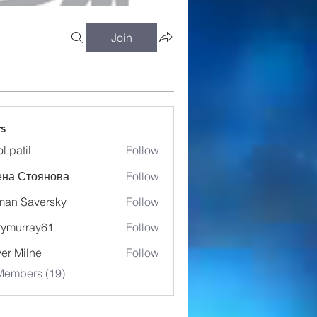
Join
s
l patil
Follow
ена Стоянова
Follow
an Saversky
Follow
ymurray61
Follow
rray61
ver Milne
Follow
Members (19)