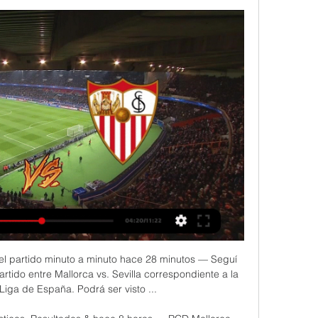
í el partido minuto a minuto hace 28 minutos — Seguí 
artido entre Mallorca vs. Sevilla correspondiente a la 
iga de España. Podrá ser visto ...
