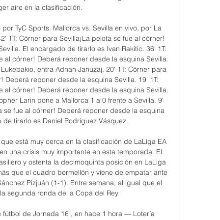
er aire en la clasificación. 

 por TyC Sports. Mallorca vs. Sevilla en vivo, por La 
' 1T: Córner para Sevilla¡La pelota se fue al córner! 
illa. El encargado de tirarlo es Ivan Rakitic. 36' 1T: 
e al córner! Deberá reponer desde la esquina Sevilla. 
 Lukebakio, entra Adnan Januzaj. 20' 1T: Córner para 
r! Deberá reponer desde la esquina Sevilla. 19' 1T: 
e al córner! Deberá reponer desde la esquina Sevilla. 
pher Larin pone a Mallorca 1 a 0 frente a Sevilla. 9' 
a se fue al córner! Deberá reponer desde la esquina 
 de tirarlo es Daniel Rodríguez Vásquez. 

 que está muy cerca en la clasificación de LaLiga EA 
á en una crisis muy importante en esta temporada. El 
sillero y ostenta la decimoquinta posición en LaLiga 
más que el cuadro bermellón y viene de empatar ante 
Sánchez Pizjuán (1-1). Entre semana, al igual que el 
a segunda ronda de la Copa del Rey. 

de fútbol de Jornada 16 , en hace 1 hora — Lotería 