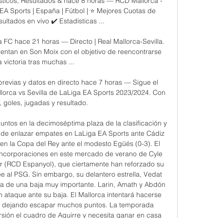
sticos, Resultados & hace 8 horas — RCD Mallorca - 
 EA Sports | España | Fútbol | ⭐ Mejores Cuotas de 
ltados en vivo ✔️ Estadísticas ...

 FC hace 21 horas — Directo | Real Mallorca-Sevilla. 
entan en Son Moix con el objetivo de reencontrarse 
a victoria tras muchas ...

 previas y datos en directo hace 7 horas — Sigue el 
llorca vs Sevilla de LaLiga EA Sports 2023/2024. Con 
 goles, jugadas y resultado.

ntos en la decimoséptima plaza de la clasificación y 
 de enlazar empates en LaLiga EA Sports ante Cádiz 
 en la Copa del Rey ante el modesto Egüés (0-3). El 
incorporaciones en este mercado de verano de Cyle 
er (RCD Espanyol), que ciertamente han reforzado su 
e al PSG. Sin embargo, su delantero estrella, Vedat 
ata de una baja muy importante. Larin, Amath y Abdón 
 ataque ante su baja. El Mallorca intentará hacerse 
á dejando escapar muchos puntos. La temporada 
sión el cuadro de Aguirre y necesita ganar en casa 