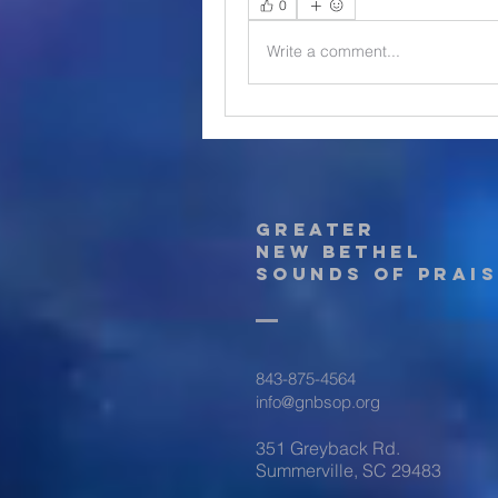
0
Write a comment...
Greater
New Bethel
Sounds of Prais
843-875-4564
info@gnbsop.org
351 Greyback Rd.
Summerville, SC 29483