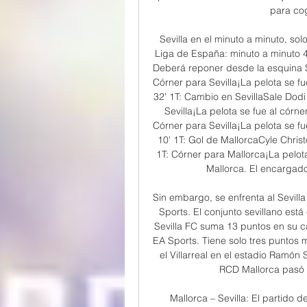
para cog
Sevilla en el minuto a minuto, solo
Liga de España: minuto a minuto 42
Deberá reponer desde la esquina Sev
Córner para Sevilla¡La pelota se fu
32' 1T: Cambio en SevillaSale Dodi
Sevilla¡La pelota se fue al córne
Córner para Sevilla¡La pelota se fu
10' 1T: Gol de MallorcaCyle Christo
1T: Córner para Mallorca¡La pelot
Mallorca. El encargado
Sin embargo, se enfrenta al Sevilla
Sports. El conjunto sevillano est
Sevilla FC suma 13 puntos en su ca
EA Sports. Tiene solo tres puntos 
el Villarreal en el estadio Ramón 
RCD Mallorca pasó l
Mallorca – Sevilla: El partido 