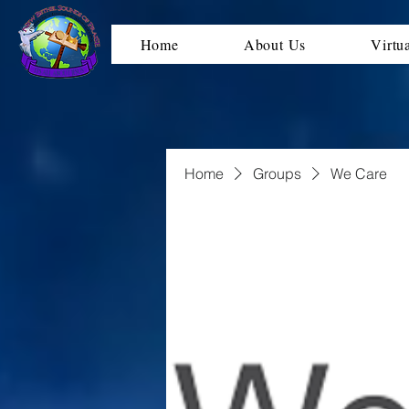
Home
About Us
Virtu
Home
Groups
We Care