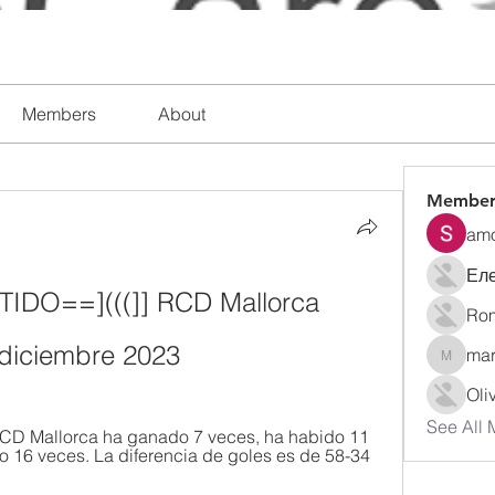
Members
About
Member
amo
Ел
IDO==](((]] RCD Mallorca 
Rom
9 diciembre 2023
mar
marymu
Oli
See All 
RCD Mallorca ha ganado 7 veces, ha habido 11 
 16 veces. La diferencia de goles es de 58-34 