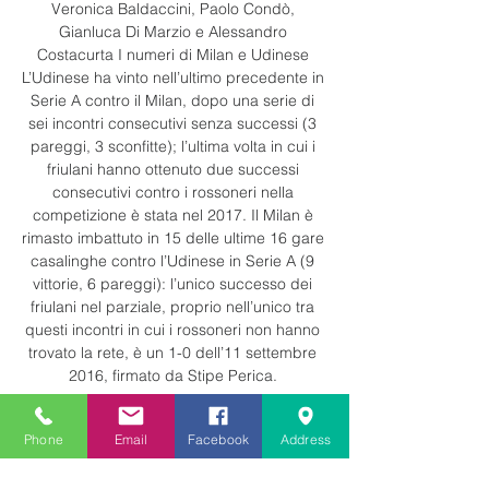
Veronica Baldaccini, Paolo Condò, 
Gianluca Di Marzio e Alessandro 
Costacurta I numeri di Milan e Udinese 
L’Udinese ha vinto nell’ultimo precedente in 
Serie A contro il Milan, dopo una serie di 
sei incontri consecutivi senza successi (3 
pareggi, 3 sconfitte); l’ultima volta in cui i 
friulani hanno ottenuto due successi 
consecutivi contro i rossoneri nella 
competizione è stata nel 2017. Il Milan è 
rimasto imbattuto in 15 delle ultime 16 gare 
casalinghe contro l’Udinese in Serie A (9 
vittorie, 6 pareggi): l’unico successo dei 
friulani nel parziale, proprio nell’unico tra 
questi incontri in cui i rossoneri non hanno 
trovato la rete, è un 1-0 dell’11 settembre 
2016, firmato da Stipe Perica. 

L’Udinese è l’unica squadra contro cui il 
Phone
Email
Facebook
Address
Milan, da quando è sotto la guida di 
Stefano Pioli, ha sempre segnato e subito 