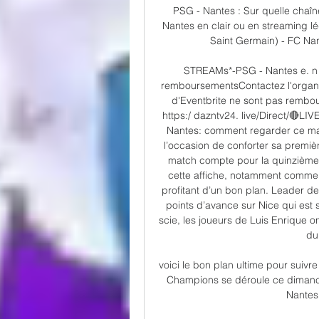
PSG - Nantes : Sur quelle chaîne
Nantes en clair ou en streaming l
Saint Germain) - FC Nante
STREAMs*-PSG - Nantes e. n D
remboursementsContactez l'organi
d'Eventbrite ne sont pas remb
https:/ dazntv24. live/Direct/🔴LI
Nantes: comment regarder ce mat
l’occasion de conforter sa premiè
match compte pour la quinzième j
cette affiche, notamment commen
profitant d’un bon plan. Leader de
points d’avance sur Nice qui est
scie, les joueurs de Luis Enrique on
du
voici le bon plan ultime pour suivre
Champions se déroule ce dimanche 
Nantes 