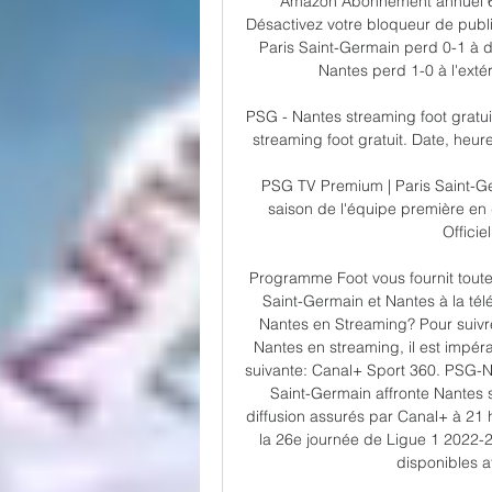
Amazon Abonnement annuel 69
Désactivez votre bloqueur de publi
Paris Saint-Germain perd 0-1 à 
Nantes perd 1-0 à l'exté
PSG - Nantes streaming foot gratuit
streaming foot gratuit. Date, heur
PSG TV Premium | Paris Saint-G
saison de l'équipe première en 
Officie
Programme Foot vous fournit toutes
Saint-Germain et Nantes à la té
Nantes en Streaming? Pour suivre 
Nantes en streaming, il est impéra
suivante: Canal+ Sport 360. PSG-Na
Saint-Germain affronte Nantes
diffusion assurés par Canal+ à 21 
la 26e journée de Ligue 1 2022-
disponibles a