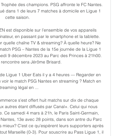
e Trophée des champions. PSG affronte le FC Nantes. 
ué dans 1 de leurs 7 matches à domicile en Ligue 1 
cette saison. 

N est disponible sur l’ensemble de vos appareils 
nateur, en passant par le smartphone et la tablette. 
r quelle chaîne TV & streaming? À quelle heure? Ne 
atch PSG – Nantes de la 15e journée de la Ligue 1 
amedi 9 décembre 2023 au Parc des Princes à 21h00. 
a rencontre sera Jérôme Brisard. 

de Ligue 1 Uber Eats il y a 4 heures — Regarder en 
ù voir le match PSG Nantes en streaming ? Match en 
treaming légal en ...

ommerce s'est offert huit matchs sur dix de chaque 
 autres étant diffusés par Canal+. Celui qui nous 
tie. Ce samedi 4 mars à 21h, le Paris Saint-Germain, 
C Nantes, 13e avec 28 points, dans son antre du Parc 
ils mieux? C'est ce qu'espèrent leurs supporters après 
rtout Marseille (0-3). Pour souscrire au Pass Ligue 1, il 