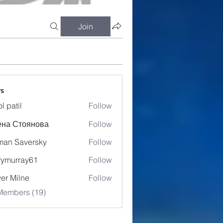
Join
s
l patil
Follow
ена Стоянова
Follow
an Saversky
Follow
ymurray61
Follow
rray61
ver Milne
Follow
Members (19)