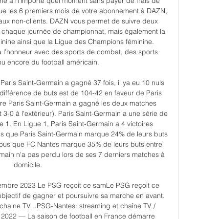
me à n’importe quel moment sans payer de frais de 
lique les 6 premiers mois de votre abonnement à DAZN, 
 aux non-clients. DAZN vous permet de suivre deux 
à chaque journée de championnat, mais également la 
inine ainsi que la Ligue des Champions féminine. 
à l’honneur avec des sports de combat, des sports 
 encore du football américain. 

Paris Saint-Germain a gagné 37 fois, il ya eu 10 nuls 
différence de buts est de 104-42 en faveur de Paris 
ère Paris Saint-Germain a gagné les deux matches 
3-0 à l'extérieur). Paris Saint-Germain a une série de 
 1. En Ligue 1, Paris Saint-Germain a 4 victoires 
us que Paris Saint-Germain marque 24% de leurs buts 
vous que FC Nantes marque 35% de leurs buts entre 
main n'a pas perdu lors de ses 7 derniers matches à 
domicile. 

mbre 2023 Le PSG reçoit ce samLe PSG reçoit ce 
jectif de gagner et poursuivre sa marche en avant. 
 chaine TV…PSG-Nantes: streaming et chaîne TV / 
 2022 — La saison de football en France démarre 