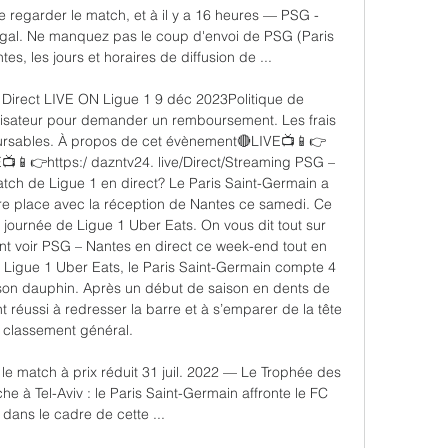
 regarder le match, et à il y a 16 heures — PSG - 
égal. Ne manquez pas le coup d'envoi de PSG (Paris 
s, les jours et horaires de diffusion de ...

irect LIVE ON Ligue 1 9 déc 2023Politique de 
sateur pour demander un remboursement. Les frais 
oursables. À propos de cet évènement🔴LIVE📺📱👉
VE📺📱👉https:/ dazntv24. live/Direct/Streaming PSG – 
ch de Ligue 1 en direct? Le Paris Saint-Germain a 
re place avec la réception de Nantes ce samedi. Ce 
ournée de Ligue 1 Uber Eats. On vous dit tout sur 
t voir PSG – Nantes en direct ce week-end tout en 
 Ligue 1 Uber Eats, le Paris Saint-Germain compte 4 
 son dauphin. Après un début de saison en dents de 
t réussi à redresser la barre et à s’emparer de la tête 
 classement général. 

 le match à prix réduit 31 juil. 2022 — Le Trophée des 
à Tel-Aviv : le Paris Saint-Germain affronte le FC 
dans le cadre de cette ...
