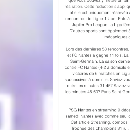
que vous pouvez y mettre un ter
résiliation. Cette réduction s’app
et elle est uniquement réservée
rencontres de Ligue 1 Uber Eats 
Jupiler Pro League, la Liga fém
D’autres sports sont également 
mécaniques ou
Lors des dernières 58 rencontres, 
et FC Nantes a gagné 11 fois. La 
Saint-Germain. La saison derni
contre FC Nantes (4-2 à domicile et 
victoires de 6 matches en Ligue
successives à domicile. Saviez-vo
entre les minutes 31-45? Saviez-
les minutes 46-60? Paris Saint-Ger
PSG Nantes en streaming 9 déce
samedi Nantes avec comme seul ob
Cet article Streaming, compos,
Trophée des champions 31 juil.