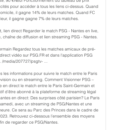
, 90 €Neuf Fonctionnement du tableau de prix 
cités pour accéder à tous les liens ci-dessus. Quand 
domicile, il gagne 14% de leurs matches. Quand FC 
rieur, il gagne gagne 7% de leurs matches. 

, lien direct Regarder le match PSG - Nantes en live, 
e, chaîne de diffusion et lien streaming PSG - Nantes.

ermain Regardez tous les matches amicaux de pré-
direct vidéo sur PSG.FR et dans l'application PSG 
l. /media/207727/psgtv- ...

 les informations pour suivre le match entre le Paris 
lévision ou en streaming. Comment Visionner PSG – 
en direct le match entre le Paris Saint-Germain et 
tif d’être abonné à la plateforme de streaming légal 
ntes en direct: Des surprises côté parisien? Le Paris 
 samedi, avec un streaming de PSG/Nantes et une 
heure. Ce sera au Parc des Princes dans le cadre de 
2023. Retrouvez ci-dessous l’ensemble des moyens 
fin de regarder ce PSG/Nantes. 
