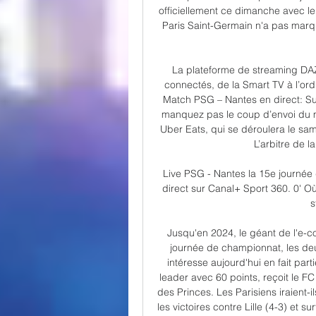
officiellement ce dimanche avec l
Paris Saint-Germain n'a pas marq
La plateforme de streaming DAZ
connectés, de la Smart TV à l’ordi
Match PSG – Nantes en direct: Su
manquez pas le coup d’envoi du m
Uber Eats, qui se déroulera le s
L’arbitre de l
Live PSG - Nantes la 15e journée 
direct sur Canal+ Sport 360. 0' O
s
Jusqu'en 2024, le géant de l'e-c
journée de championnat, les deux
intéresse aujourd'hui en fait par
leader avec 60 points, reçoit le F
des Princes. Les Parisiens iraient-
les victoires contre Lille (4-3) et su