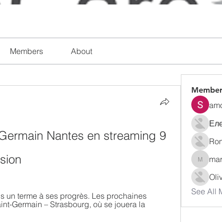
Members
About
Member
amo
Ел
-Germain Nantes en streaming 9 
Rom
sion
mar
marymu
Oli
See All 
is un terme à ses progrès. Les prochaines 
int-Germain – Strasbourg, où se jouera la 