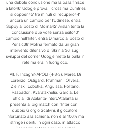
una debole conclusione ma la palla finisce 
a lato46' Udogje prova il cross ma Dumfries 
si oppoen45' tre minuti di recupero44' 
ancora un cambio per l'Udinese: entra 
Soppy al posto di Molina42' Arslan tenta la 
conclusione due volte senza esito40' 
cambio nell'Inter: entra Dimarco al posto di 
Perisic38' Molina fermato da un gran 
intervento difensivo di Skriniar36' sugli 
sviluppi del corner Udogje mette la palla in 
rete ma era in fuorigioco. 

All. F. InzaghiNAPOLI (4-3-3): Meret; Di 
Lorenzo, Ostigard, Rrahmani, Olivera; 
Zielinski, Lobotka, Anguissa; Politano, 
Raspadori, Kvaratskhelia. Garcia. Le 
ufficiali di Atalanta-InterL'Atalanta si 
presenta al big match con l'Inter con il 
dubbio Giorgio Scalvini: il giocatore, 
infortunato alla schiena, non è al 100% ma 
stringe i denti. In ogni caso, in attacco 