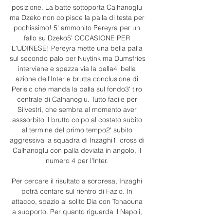
posizione. La batte sottoporta Calhanoglu 
ma Dzeko non colpisce la palla di testa per 
pochissimo! 5' ammonito Pereyra per un 
fallo su Dzeko5' OCCASIONE PER 
L'UDINESE! Pereyra mette una bella palla 
sul secondo palo per Nuytink ma Dumsfries 
interviene e spazza via la palla4' bella 
azione dell'Inter e brutta conclusione di 
Perisic che manda la palla sul fondo3' tiro 
centrale di Calhanoglu. Tutto facile per 
Silvestri, che sembra al momento aver 
asssorbito il brutto colpo al costato subito 
al termine del primo tempo2' subito 
aggressiva la squadra di Inzaghi1' cross di 
Calhanoglu con palla deviata in angolo, il 
numero 4 per l'Inter. 

Per cercare il risultato a sorpresa, Inzaghi 
potrà contare sul rientro di Fazio. In 
attacco, spazio al solito Dia con Tchaouna 
a supporto. Per quanto riguarda il Napoli, 