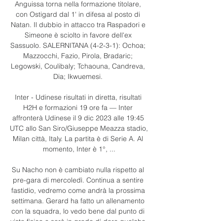
Anguissa torna nella formazione titolare, 
con Ostigard dal 1' in difesa al posto di 
Natan. Il dubbio in attacco tra Raspadori e 
Simeone è sciolto in favore dell'ex 
Sassuolo. SALERNITANA (4-2-3-1): Ochoa; 
Mazzocchi, Fazio, Pirola, Bradaric; 
Legowski, Coulibaly; Tchaouna, Candreva, 
Dia; Ikwuemesi. 

Inter - Udinese risultati in diretta, risultati 
H2H e formazioni 19 ore fa — Inter 
affronterà Udinese il 9 dic 2023 alle 19:45 
UTC allo San Siro/Giuseppe Meazza stadio, 
Milan città, Italy. La partita è di Serie A. Al 
momento, Inter è 1°, ...

Su Nacho non è cambiato nulla rispetto al 
pre-gara di mercoledì. Continua a sentire 
fastidio, vedremo come andrà la prossima 
settimana. Gerard ha fatto un allenamento 
con la squadra, lo vedo bene dal punto di 