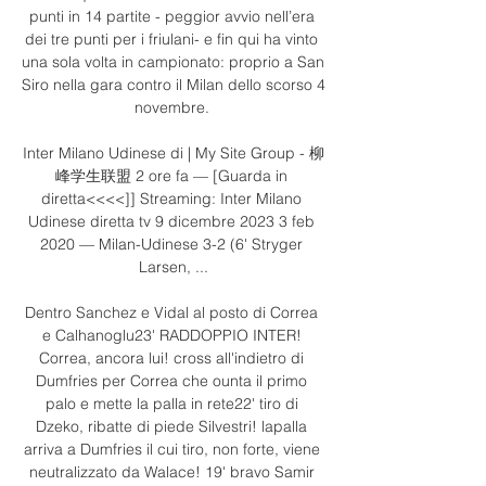
punti in 14 partite - peggior avvio nell’era 
dei tre punti per i friulani- e fin qui ha vinto 
una sola volta in campionato: proprio a San 
Siro nella gara contro il Milan dello scorso 4 
novembre. 

Inter Milano Udinese di | My Site Group - 柳
峰学生联盟 2 ore fa — [Guarda in 
diretta<<<<]] Streaming: Inter Milano 
Udinese diretta tv 9 dicembre 2023 3 feb 
2020 — Milan-Udinese 3-2 (6' Stryger 
Larsen, ...

Dentro Sanchez e Vidal al posto di Correa 
e Calhanoglu23' RADDOPPIO INTER! 
Correa, ancora lui! cross all'indietro di 
Dumfries per Correa che ounta il primo 
palo e mette la palla in rete22' tiro di 
Dzeko, ribatte di piede Silvestri! lapalla 
arriva a Dumfries il cui tiro, non forte, viene 
neutralizzato da Walace! 19' bravo Samir 