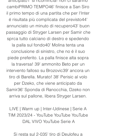
anticipato1' si ricomincia! non ci saranno 
cambiPRIMO TEMPO46' finisce a San Siro 
il primo tempo di una partita che per l'Inter 
é risultata più complicata del previsto44' 
annunciato un minuto di recupero43' buon 
passaggio di Stryger Larsen per Samir che 
sprca tutto calciano di destro e spedendo 
la palla sul fondo40' Molina tenta una 
conclusione di sinistro, che no é il suo 
piede preferito. La palla finisce alta sopra 
la traversa! 39' ammonito Beto per un 
intervento falloso su Brozovic39' ancora un 
tiro di Barella. Murato! 38' Perisic al volo 
per Dzeko, che viene anticipato da 
Samir36' Sponda di Ranocchia, Dzeko non 
arriva sul pallone, libera Stryger Larsen. 

LIVE | Warm up | Inter-Udinese | Serie A 
TIM 2023/24 - YouTube YouTube YouTube 
DAL VIVO YouTube Serie A

Si resta sul 2-035' tiro di Deulofeu a 