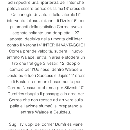
ad impedire una ripartenza dell'Inter che 
poteva essere pericolosissima18' cross di 
Calhanoglu deviato in fallo laterale17' 
intervento falloso ai danni di Dzeko16' per 
gli amanti della statistica Correa aveva 
segnato soltanto una doppietta il 27 
agosto, decisiva nella rimonta dell'Inter 
contro il Verona14' INTER IN VANTAGGIO! 
Correa prende velocità, supera il nuovo 
entrato Walace, entra in area e sfodera un 
tiro che trafigge Silvestri! 12' doppio 
cambio per l'Udinese: dentro Walace e 
Deulofeu e fuori Success e Jajalo11' cross 
di Bastoni a cercare l'inserimento per 
Correa. Nessun problema per Silvestri10' 
Dumfries sbaglia il passaggio in area per 
Correa che non reosce ad arrivare sulla 
palla e l'azione sfuma8' si preparano a 
entrare Walace e Deulofeu. 

Sugli sviluppi del corner Dumfries viene 