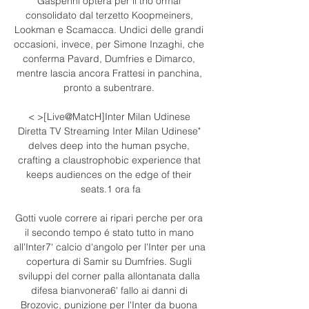
Gasperini opterà per il trio ormai 
consolidato dal terzetto Koopmeiners, 
Lookman e Scamacca. Undici delle grandi 
occasioni, invece, per Simone Inzaghi, che 
conferma Pavard, Dumfries e Dimarco, 
mentre lascia ancora Frattesi in panchina, 
pronto a subentrare. 

< >[Live@MatcH]Inter Milan Udinese 
Diretta TV Streaming Inter Milan Udinese" 
delves deep into the human psyche, 
crafting a claustrophobic experience that 
keeps audiences on the edge of their 
seats.1 ora fa

Gotti vuole correre ai ripari perche per ora 
il secondo tempo é stato tutto in mano 
all'Inter7' calcio d'angolo per l'Inter per una 
copertura di Samir su Dumfries. Sugli 
sviluppi del corner palla allontanata dalla 
difesa bianvonera6' fallo ai danni di 
Brozovic, punizione per l'Inter da buona 